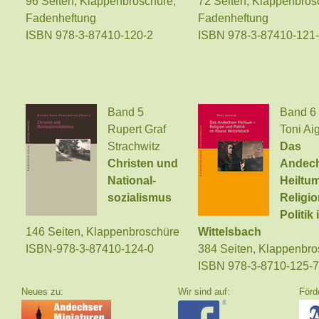
96 Seiten, Klappenbroschüre,
72 Seiten, Klappenbros
Fadenheftung
Fadenheftung
ISBN 978-3-87410-120-2
ISBN 978-3-87410-121
Band 5
Band 6
Rupert Graf
Toni Ai
Strachwitz
D
as
Christen und
Andec
National-
Heiltu
sozialismus
Religi
Politik
146 Seiten, Klappenbroschüre
Wittelsbach
ISBN-978-3-87410-124-0
384 Seiten, Klappenbro
ISBN 978-3-8710-125-7
Neues zu:
Wir sind auf:
F