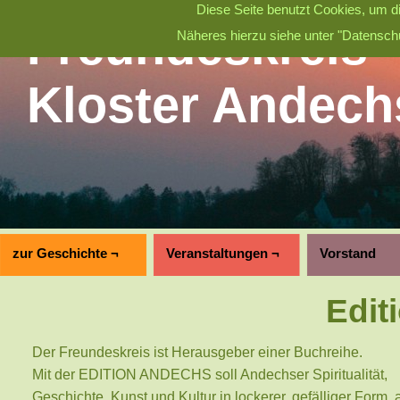
Diese Seite benutzt Cookies, um di
Freundeskreis
Näheres hierzu siehe unter "Datenschu
Kloster Andech
zur Geschichte ¬
Veranstaltungen ¬
Vorstand
Edit
Der Freundeskreis ist Herausgeber einer Buchreihe.
Mit der EDITION ANDECHS soll Andechser Spiritualität,
Geschichte, Kunst und Kultur in lockerer, gefälliger Form, 