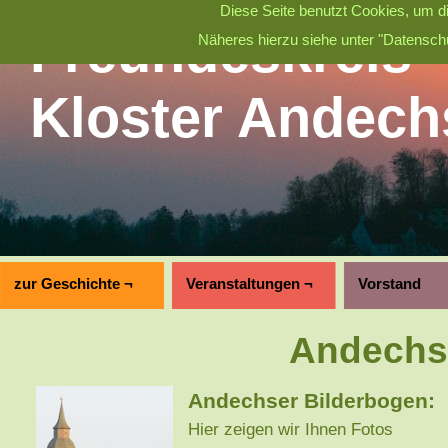
Diese Seite benutzt Cookies, um di
Freundeskreis
Näheres hierzu siehe unter "Datenschu
Kloster Andech
zur Geschichte ¬
Veranstaltungen ¬
Vorstand
Andechs
Andechser Bilderbogen:
Hier zeigen wir Ihnen Fotos