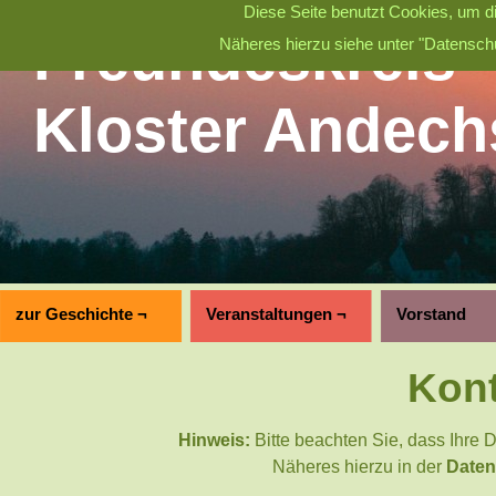
Diese Seite benutzt Cookies, um di
Freundeskreis
Näheres hierzu siehe unter "Datenschu
Kloster Andech
zur Geschichte ¬
Veranstaltungen ¬
Vorstand
Kont
Hinweis:
Bitte beachten Sie, dass Ihre 
Näheres hierzu in der
Daten